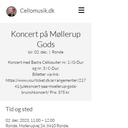
Cellomusik.dk
Koncert på Møllerup
Gods
lør. 02. dec.
  |  
Rønde
Koncert med Bachs Cellosuiter nr. 1 i G-Dur
og nr. 3 i C-Dur.
Billetter via link:
https://www.yourticket.dk/arrangementer/217
41/julekoncert-paa-moellerup-gods-
brunchkoncert/ Pris: 375 kr.
Tid og sted
02. dec. 2023, 11.00 – 12.00
Rønde, Møllerupvej 24, 8410 Rønde,